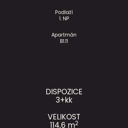
Podlaží
1. NP
Apartmán
B1.11
DISPOZICE
3+kk
VELIKOST
2
114,6 m