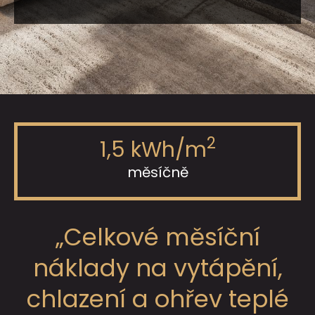
2
1,5 kWh/m
měsíčně
„Celkové měsíční
náklady na vytápění,
chlazení a ohřev teplé