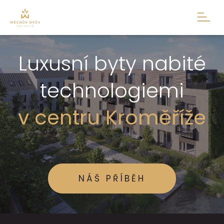
Luxusní byty nabité
technologiemi
v centru Kroměříže
NÁŠ PŘÍBĚH