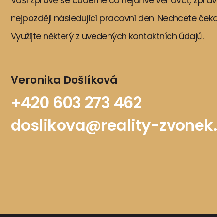
Vaší zprávě se budeme co nejdříve věnovat, zprav
nejpozději následující pracovní den. Nechcete ček
Využijte některý z uvedených kontaktních údajů.
Veronika Došlíková
+420 603 273 462
doslikova@reality-zvonek.