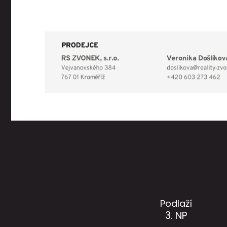
Podlaží
3. NP