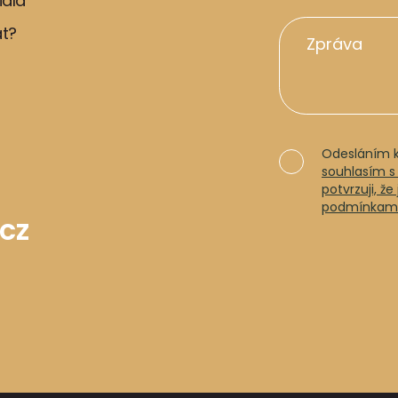
idla
at?
Odesláním k
souhlasím s
potvrzuji, ž
podmínkami 
cz