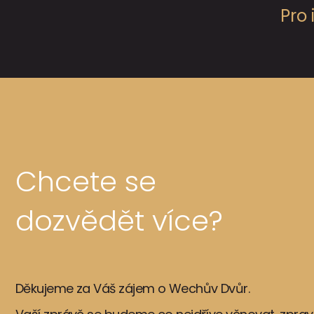
Pro
Chcete se
dozvědět více?
Děkujeme za Váš zájem o Wechův Dvůr.